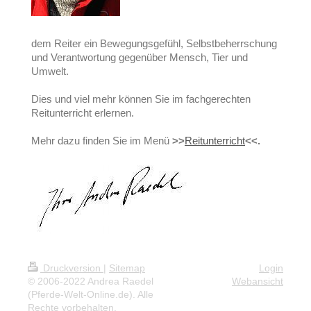
dem Reiter ein Bewegungsgefühl, Selbstbeherrschung
und Verantwortung gegenüber Mensch, Tier und
Umwelt.
Dies und viel mehr können Sie im fachgerechten
Reitunterricht erlernen.
Mehr dazu finden Sie im Menü
>>
Reitunterricht
<<.
Druckversion
|
Sitemap
Login
© 2006-2022 Andrea Raedel
Webansicht
(Pferde-Welt-Online.de). Alle
Rechte vorbehalten.